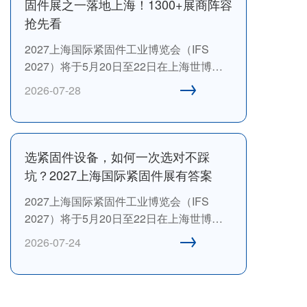
固件展之一落地上海！1300+展商阵容
机械通用零部件工业协会和中国机械通用
抢先看
零部件工业协会紧固件分会旗下唯一一个
2027上海国际紧固件工业博览会（IFS
国际紧固件大展，具有行业引领力和公信
2027）将于5月20日至22日在上海世博展
力。
→
览馆盛大举行。展会由中国机械通用零部
2026-07-28
件工业协会、中国机械通用零部件工业协
会紧固件分会、上海爱螺展览有限公司、
汉诺威米兰展览(上海)有限公司联合主办。
作为行业“风向标”，这里不仅是商贸对接的
选紧固件设备，如何一次选对不踩
优质平台，更是技术交流与趋势研判的前
坑？2027上海国际紧固件展有答案
沿阵地。
2027上海国际紧固件工业博览会（IFS
2027）将于5月20日至22日在上海世博展
→
览馆盛大举行。展会由中国机械通用零部
2026-07-24
件工业协会、中国机械通用零部件工业协
会紧固件分会、上海爱螺展览有限公司、
汉诺威米兰展览(上海)有限公司联合主办。
作为行业“风向标”，这里不仅是商贸对接的