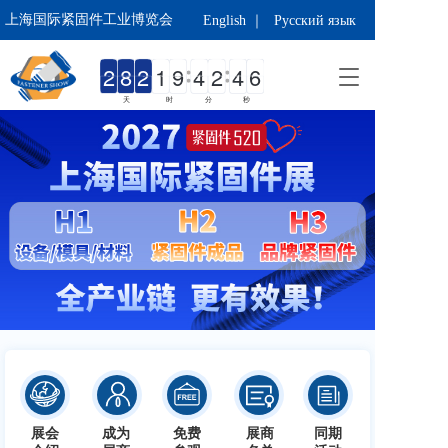
上海国际紧固件工业博览会 
English ｜
Русский язык
T
o
天
时
分
秒
g
g
l
e
n
a
v
i
g
a
t
i
o
n
按钮
展会
成为
免费
展商
同期