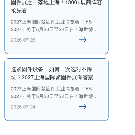
固件展之一落地上海！1300+展商阵容
机械通用零部件工业协会和中国机械通用
抢先看
零部件工业协会紧固件分会旗下唯一一个
2027上海国际紧固件工业博览会（IFS
国际紧固件大展，具有行业引领力和公信
2027）将于5月20日至22日在上海世博展
力。
→
览馆盛大举行。展会由中国机械通用零部
2026-07-28
件工业协会、中国机械通用零部件工业协
会紧固件分会、上海爱螺展览有限公司、
汉诺威米兰展览(上海)有限公司联合主办。
作为行业“风向标”，这里不仅是商贸对接的
选紧固件设备，如何一次选对不踩
优质平台，更是技术交流与趋势研判的前
坑？2027上海国际紧固件展有答案
沿阵地。
2027上海国际紧固件工业博览会（IFS
2027）将于5月20日至22日在上海世博展
→
览馆盛大举行。展会由中国机械通用零部
2026-07-24
件工业协会、中国机械通用零部件工业协
会紧固件分会、上海爱螺展览有限公司、
汉诺威米兰展览(上海)有限公司联合主办。
作为行业“风向标”，这里不仅是商贸对接的