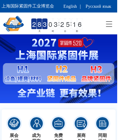
上海国际紧固件工业博览会 
English ｜
Русский язык
T
o
天
时
分
秒
g
g
l
e
n
a
v
i
g
a
t
i
o
n
按钮
展会
成为
免费
展商
同期