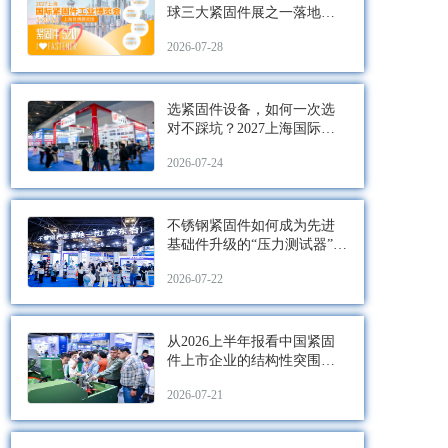
球三大紧固件展之一落地上
海！1300+展商阵容抢先看
2026-07-28
选紧固件设备，如何一次选
对不踩坑？2027上海国际紧
固件展有答案
2026-07-24
不锈钢紧固件如何成为先进
基础件升级的“压力测试器”？
—2027上海国际紧固件展
2026-07-22
从2026上半年报看中国紧固
件上市企业的结构性突围与
2027趋势图谱-5月上海紧固件
2026-07-21
展