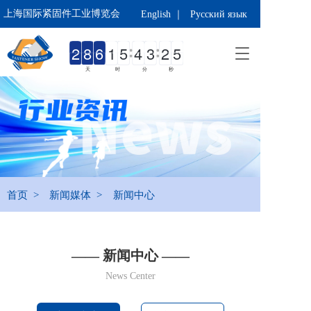
上海国际紧固件工业博览会 
English ｜
Русский язык
T
o
天
时
分
秒
g
g
l
e
n
a
v
i
g
首页  >
新闻媒体  >
新闻中心
a
t
i
o
—— 新闻中心 ——
n
News Center