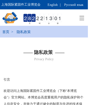
上海国际紧固件工业博览会 
English ｜
Русский язык
T
o
天
时
分
秒
g
g
首页  >
隐私政策  
l
e
n
a
—— 隐私政策  ——
v
Privacy Policy
i
g
a
t
i
引言
o
n
欢迎访问上海国际紧固件工业博览会（下称“本博览
会”）官方网站。本博览会高度重视用户的隐私保护和个
人信息安全，并致力于通过健全的制度与先进的技术保